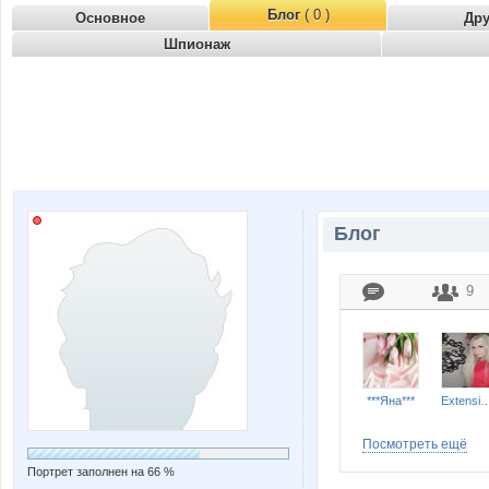
Блог
( 0 )
Основное
Др
Шпионаж
Блог
9
***Яна***
Extension
Посмотреть ещё
Портрет заполнен на 66 %