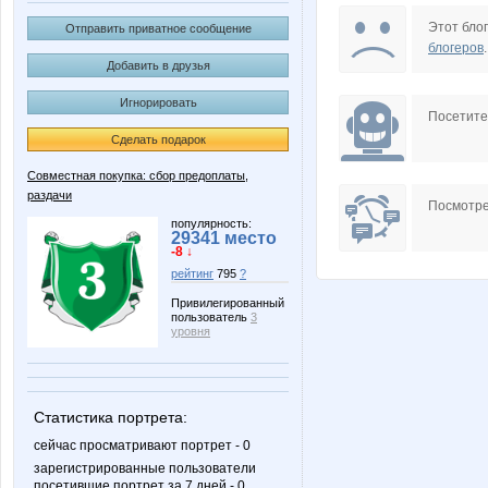
Olushka)
Shark1
Этот блог
Отправить приватное сообщение
блогеров
.
Добавить в друзья
Игнорировать
sis.t.ema
spiller
Посетит
Сделать подарок
Совместная покупка: сбор предоплаты,
раздачи
Вакханка
Време
Посмотре
популярность:
29341 место
-8 ↓
рейтинг
795
?
Привилегированный
пользователь
3
уровня
Статистика портрета:
сейчас просматривают портрет - 0
зарегистрированные пользователи
посетившие портрет за 7 дней - 0